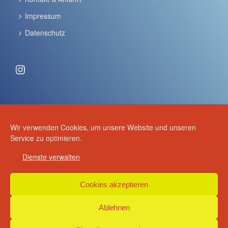
Impressum
Datenschutz
Instagram
ANSCHRIFT & KONTAKT
Wir verwenden Cookies, um unsere Website und unseren
Volker Schulze
Service zu optimieren.
Schulze - Anhänger
Dienste verwalten
Am Anger 30
15926 Luckau
Cookies akzeptieren
+49 (0) 3544 2970
+49 (0) 3544 508385
Ablehnen
info(at)schulze-anhaenger.de