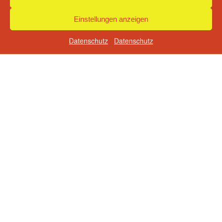
Hinweise / Ratgeber
Kontakt & Anfahrt
Einstellungen anzeigen
Impressum
Datenschutz
Datenschutz
Datenschutz
Instagram
ANSCHRIFT & KONTAKT
Volker Schulze
Schulze - Anhänger
Am Anger 30
15926 Luckau
+49 (0) 3544 2970
+49 (0) 3544 508385