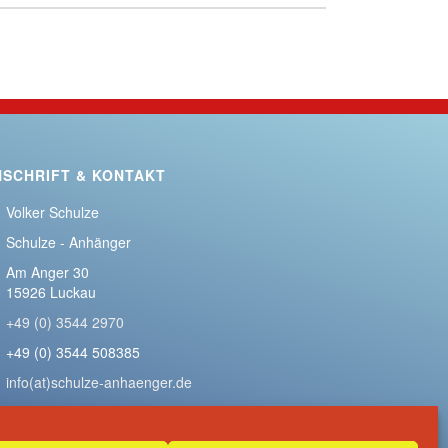
NSCHRIFT & KONTAKT
Volker Schulze
Schulze - Anhänger
Am Anger 30
15926 Luckau
+49 (0) 3544 2970
+49 (0) 3544 508385
info(at)schulze-anhaenger.de