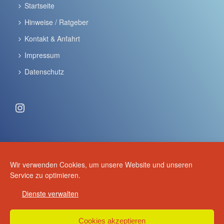
Startseite
Hinweise / Ratgeber
Kontakt & Anfahrt
Impressum
Datenschutz
Instagram
ANSCHRIFT & KONTAKT
Wir verwenden Cookies, um unsere Website und unseren
Volker Schulze
Service zu optimieren.
Schulze - Anhänger
Dienste verwalten
Am Anger 30
15926 Luckau
Cookies akzeptieren
+49 (0) 3544 2970