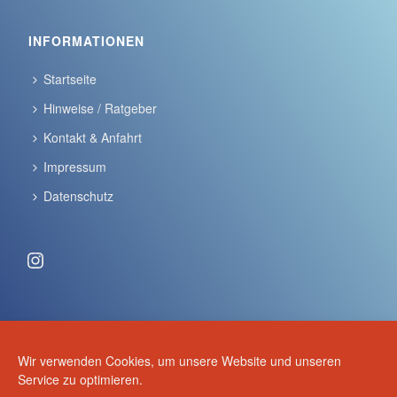
INFORMATIONEN
Startseite
Hinweise / Ratgeber
Kontakt & Anfahrt
Impressum
Datenschutz
Instagram
ANSCHRIFT & KONTAKT
Wir verwenden Cookies, um unsere Website und unseren
Volker Schulze
Service zu optimieren.
Schulze - Anhänger