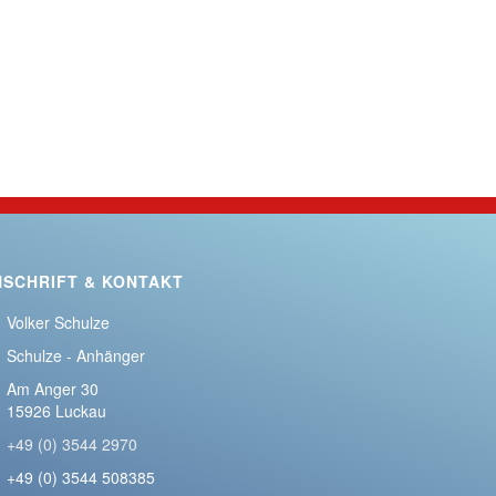
NSCHRIFT & KONTAKT
Volker Schulze
Schulze - Anhänger
Am Anger 30
15926 Luckau
+49 (0) 3544 2970
+49 (0) 3544 508385