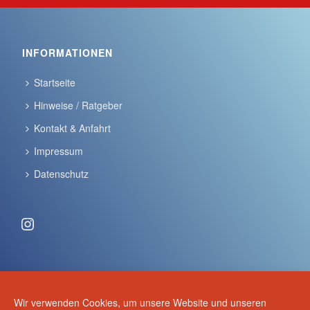
INFORMATIONEN
Startseite
Hinweise / Ratgeber
Kontakt & Anfahrt
Impressum
Datenschutz
Instagram
ANSCHRIFT & KONTAKT
Wir verwenden Cookies, um unsere Website und unseren
Volker Schulze