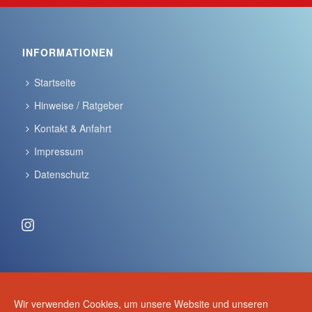
INFORMATIONEN
Startseite
Hinweise / Ratgeber
Kontakt & Anfahrt
Impressum
Datenschutz
Instagram
ANSCHRIFT & KONTAKT
Wir verwenden Cookies, um unsere Website und unseren
Volker Schulze