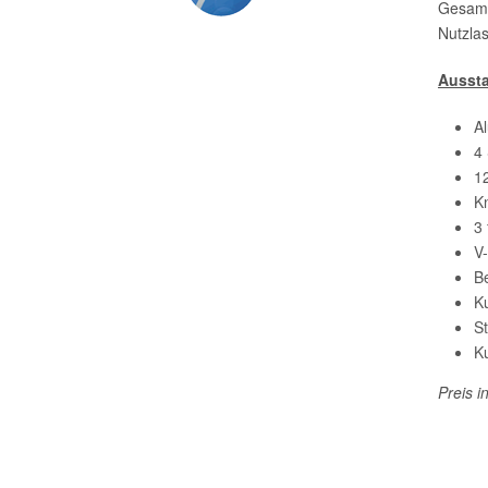
Gesamt
Nutzlas
Ausst
A
4
1
K
3 
V
B
Ku
St
K
Preis i