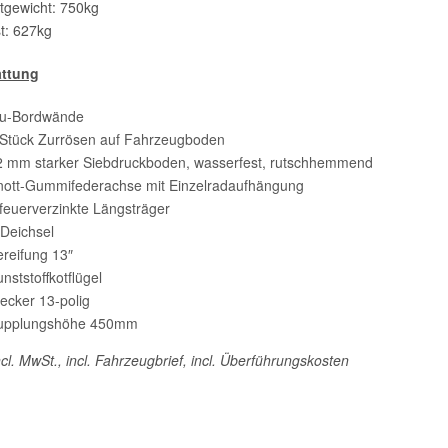
gewicht: 750kg
t: 627kg
attung
lu-Bordwände
 Stück Zurrösen auf Fahrzeugboden
2 mm starker Siebdruckboden, wasserfest, rutschhemmend
nott-Gummifederachse mit Einzelradaufhängung
feuerverzinkte Längsträger
-Deichsel
ereifung 13″
nststoffkotflügel
ecker 13-polig
upplungshöhe 450mm
ncl. MwSt., incl. Fahrzeugbrief, incl. Überführungskosten