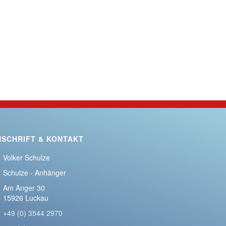
NSCHRIFT & KONTAKT
Volker Schulze
Schulze - Anhänger
Am Anger 30
15926 Luckau
+49 (0) 3544 2970