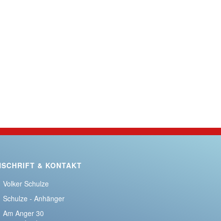
NSCHRIFT & KONTAKT
Volker Schulze
Schulze - Anhänger
Am Anger 30