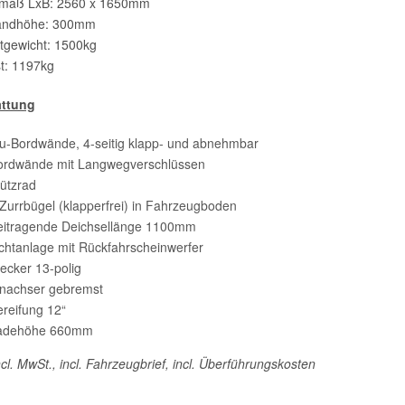
maß LxB: 2560 x 1650mm
andhöhe: 300mm
gewicht: 1500kg
st: 1197kg
attung
lu-Bordwände, 4-seitig klapp- und abnehmbar
ordwände mit Langwegverschlüssen
tützrad
Zurrbügel (klapperfrei) in Fahrzeugboden
reitragende Deichsellänge 1100mm
ichtanlage mit Rückfahrscheinwerfer
ecker 13-polig
inachser gebremst
ereifung 12“
adehöhe 660mm
ncl. MwSt., incl. Fahrzeugbrief, incl. Überführungskosten