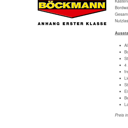
Kasten
Bordw
Gesamt
Nutzla
Ausst
A
B
S
4 
f
L
St
E
B
L
Preis i