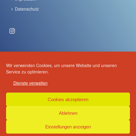
Datenschutz
Instagram
ANSCHRIFT & KONTAKT
Wir verwenden Cookies, um unsere Website und unseren
Volker Schulze
Service zu optimieren.
Schulze - Anhänger
Dienste verwalten
Am Anger 30
15926 Luckau
Cookies akzeptieren
+49 (0) 3544 2970
+49 (0) 3544 508385
Ablehnen
info(at)schulze-anhaenger.de
Einstellungen anzeigen